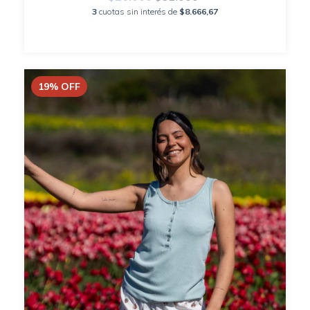
3
cuotas sin interés de
$8.666,67
19
%
OFF