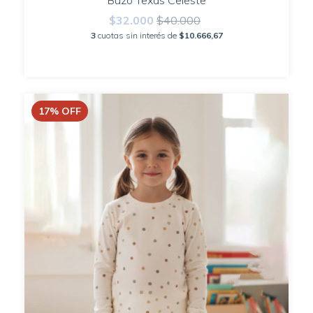
Buzo Texas Celeste
$32.000
$40.000
3
cuotas sin interés de
$10.666,67
17
%
OFF