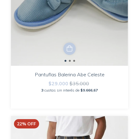
Pantuflas Balerina Abe Celeste
$29.000
$35.000
3
cuotas sin interés de
$9.666,67
22
%
OFF