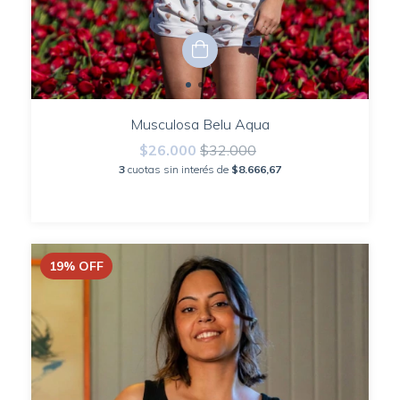
Musculosa Belu Aqua
$26.000
$32.000
3
cuotas sin interés de
$8.666,67
19
%
OFF