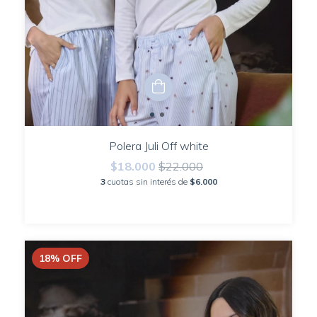
Polera Juli Off white
$18.000
$22.000
3
cuotas sin interés de
$6.000
18
%
OFF