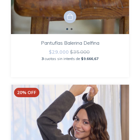
Pantuflas Balerina Delfina
$29.000
$35.000
3
cuotas sin interés de
$9.666,67
20
%
OFF