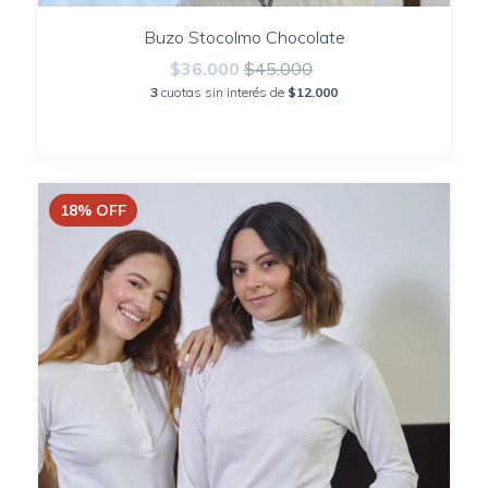
Buzo Stocolmo Chocolate
$36.000
$45.000
3
cuotas sin interés de
$12.000
18
%
OFF