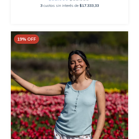
3
cuotas sin interés de
$17.333,33
19
%
OFF