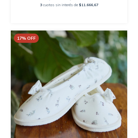
3
cuotas sin interés de
$11.666,67
17
%
OFF