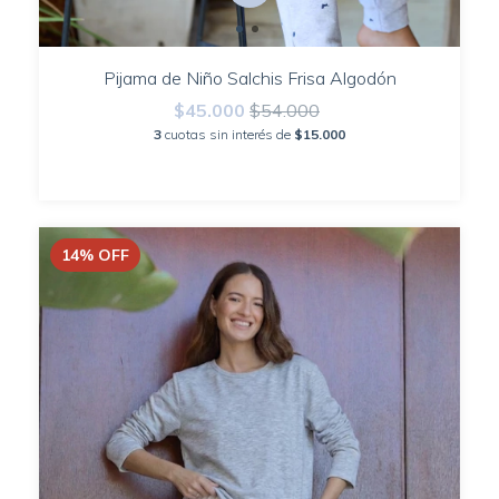
Pijama de Niño Salchis Frisa Algodón
$45.000
$54.000
3
cuotas sin interés de
$15.000
14
%
OFF