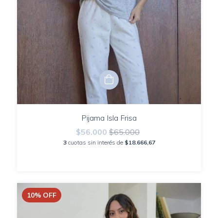
Pijama Isla Frisa
$56.000
$65.000
3
cuotas sin interés de
$18.666,67
10
%
OFF