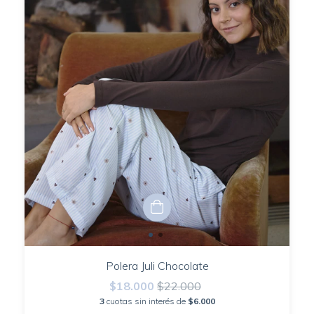
Polera Juli Chocolate
$18.000
$22.000
3
cuotas sin interés de
$6.000