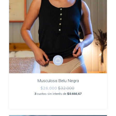
Musculosa Belu Negra
$26.000
$32.000
3
cuotas sin interés de
$8.666,67