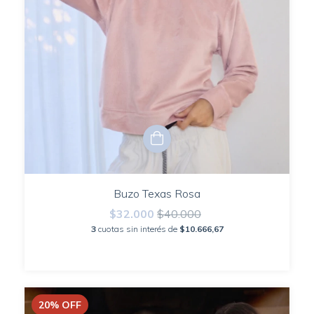
Buzo Texas Rosa
$32.000
$40.000
3
cuotas sin interés de
$10.666,67
20
%
OFF