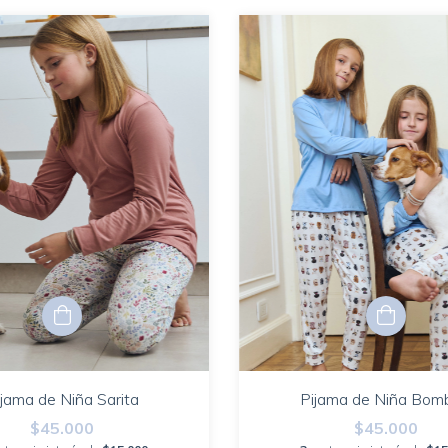
ijama de Niña Sarita
Pijama de Niña Bomb
$45.000
$45.000