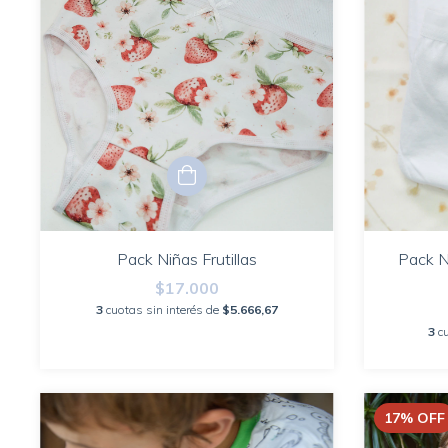
Pack Niñas Frutillas
Pack N
$17.000
3
cuotas sin interés de
$5.666,67
3
c
17
%
OFF