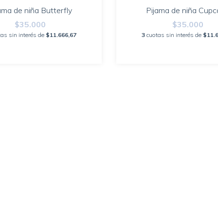
ama de niña Butterfly
Pijama de niña Cupc
$35.000
$35.000
as sin interés de
$11.666,67
3
cuotas sin interés de
$11.