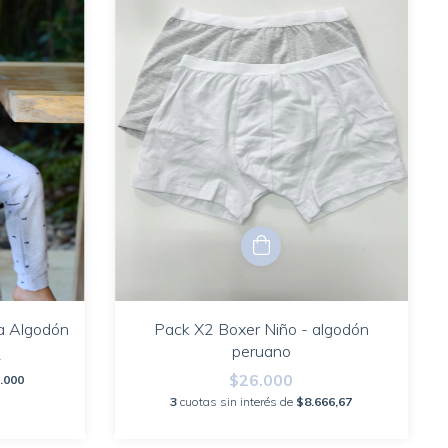
sa Algodón
Pack X2 Boxer Niño - algodón
peruano
0
$26.000
.000
3
cuotas sin interés de
$8.666,67