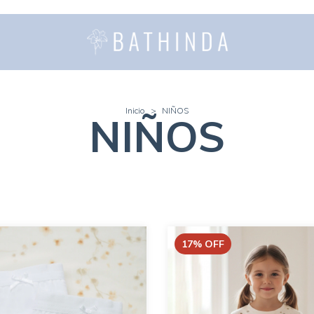
Inicio
>
NIÑOS
NIÑOS
17
%
OFF