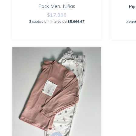
Pack Meru Niñas
Pij
$17.000
3
cuotas sin interés de
$5.666,67
3
cuot