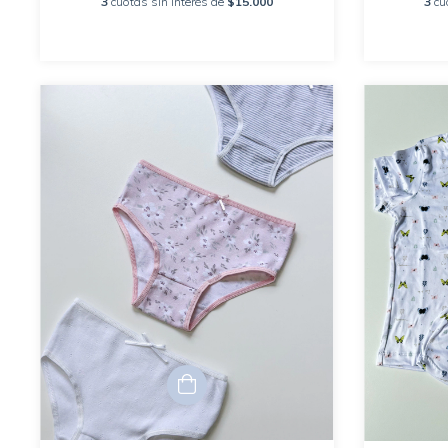
3
cuotas sin interés de
$15.000
3
cu