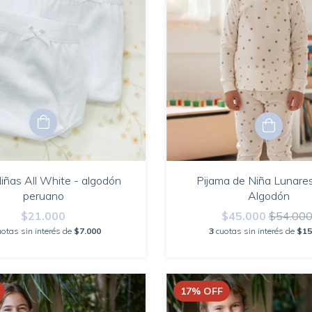
iñas All White - algodón
Pijama de Niña Lunares
peruano
Algodón
$21.000
$45.000
$54.00
uotas sin interés de
$7.000
3
cuotas sin interés de
$15
17
%
OFF