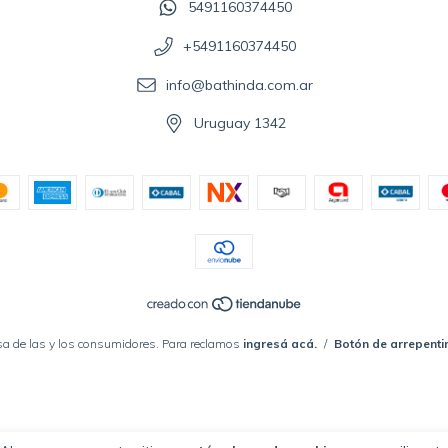
5491160374450
+5491160374450
info@bathinda.com.ar
Uruguay 1342
a de las y los consumidores. Para reclamos
ingresá acá.
/
Botón de arrepenti