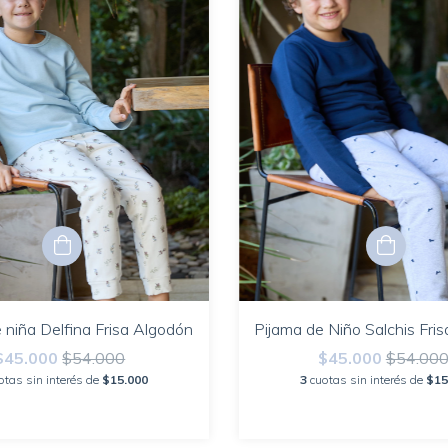
 niña Delfina Frisa Algodón
Pijama de Niño Salchis Fri
$45.000
$54.000
$45.000
$54.00
otas sin interés de
$15.000
3
cuotas sin interés de
$15