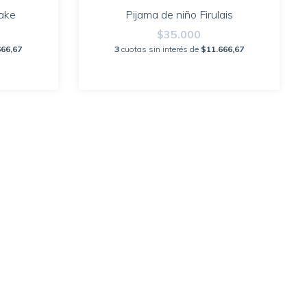
ake
Pijama de niño Firulais
$35.000
666,67
3
cuotas sin interés de
$11.666,67