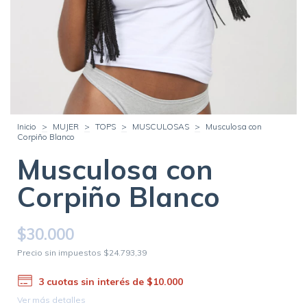
Inicio
>
MUJER
>
TOPS
>
MUSCULOSAS
>
Musculosa con
Corpiño Blanco
Musculosa con
Corpiño Blanco
$30.000
Precio sin impuestos
$24.793,39
3
cuotas sin interés de
$10.000
Ver más detalles