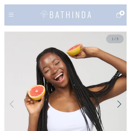
0
1
/
3