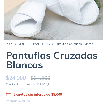
Inicio
>
MUJER
>
PANTUFLAS
>
Pantuflas Cruzadas Blancas
Pantuflas Cruzadas
Blancas
$24.000
$24.000
Precio sin impuestos
$19.834,71
3
cuotas sin interés de
$8.000
Ver más detalles