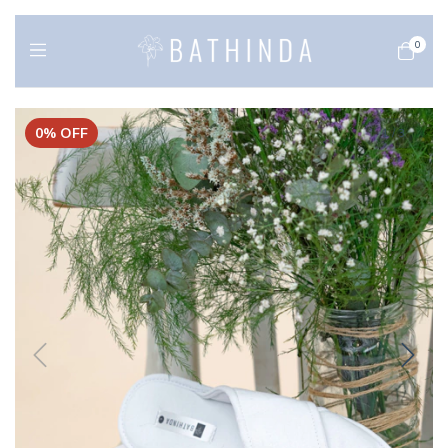
0
0
%
OFF
1
/
3